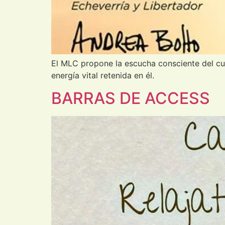
El MLC propone la escucha consciente del cue
energía vital retenida en él.
BARRAS DE ACCESS