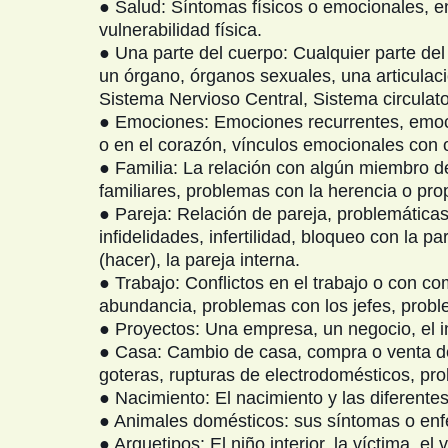
● Salud: Síntomas físicos o emocionales, e
vulnerabilidad física.
● Una parte del cuerpo: Cualquier parte de
un órgano, órganos sexuales, una articulac
Sistema Nervioso Central, Sistema circulator
● Emociones: Emociones recurrentes, emoci
o en el corazón, vínculos emocionales con 
● Familia: La relación con algún miembro de l
familiares, problemas con la herencia o prop
● Pareja: Relación de pareja, problemáticas 
infidelidades, infertilidad, bloqueo con la p
(hacer), la pareja interna.
● Trabajo: Conflictos en el trabajo o con c
abundancia, problemas con los jefes, proble
● Proyectos: Una empresa, un negocio, el ini
● Casa: Cambio de casa, compra o venta de 
goteras, rupturas de electrodomésticos, pr
● Nacimiento: El nacimiento y las diferente
● Animales domésticos: sus síntomas o enfe
● Arquetipos: El niño interior, la víctima, el