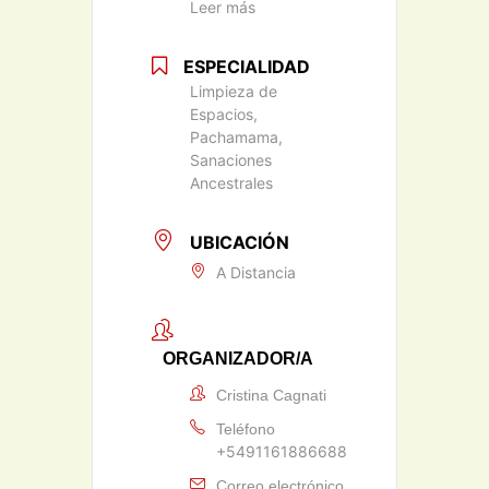
Leer más
ESPECIALIDAD
Limpieza de
Espacios,
Pachamama,
Sanaciones
Ancestrales
UBICACIÓN
A Distancia
ORGANIZADOR/A
Cristina Cagnati
Teléfono
+5491161886688
Correo electrónico