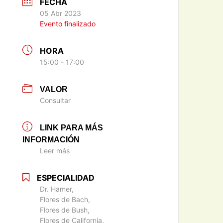
FECHA
05 Abr 2023
Evento finalizado
HORA
15:00 - 17:00
VALOR
Consultar
LINK PARA MÁS
INFORMACIÓN
Leer más
ESPECIALIDAD
Dr. Hamer,
Flores de Bach,
Flores de Bush,
Flores de California,