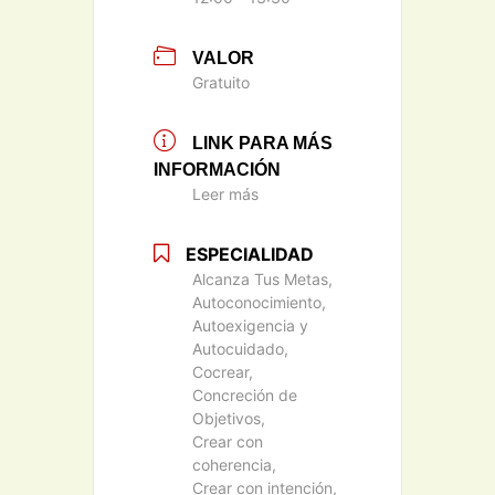
VALOR
Gratuito
LINK PARA MÁS
INFORMACIÓN
Leer más
ESPECIALIDAD
Alcanza Tus Metas,
Autoconocimiento,
Autoexigencia y
Autocuidado,
Cocrear,
Concreción de
Objetivos,
Crear con
coherencia,
Crear con intención,