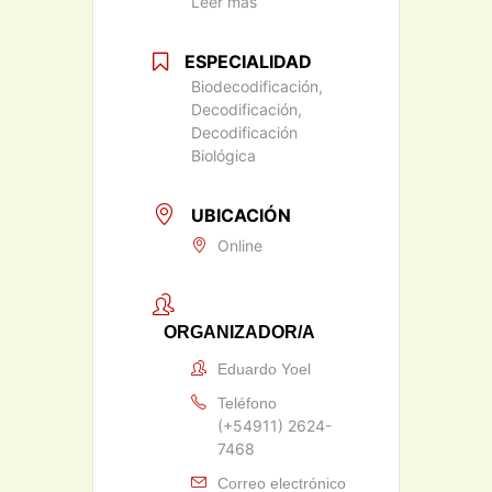
Leer más
ESPECIALIDAD
Biodecodificación,
Decodificación,
Decodificación
Biológica
UBICACIÓN
Online
ORGANIZADOR/A
Eduardo Yoel
Teléfono
(+54911) 2624-
7468
Correo electrónico