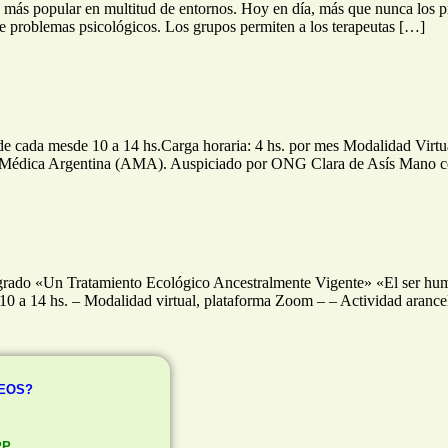
 más popular en multitud de entornos. Hoy en día, más que nunca los pro
de problemas psicológicos. Los grupos permiten a los terapeutas […]
de cada mesde 10 a 14 hs.Carga horaria: 4 hs. por mes Modalidad Virtu
ción Médica Argentina (AMA). Auspiciado por ONG Clara de Asís Mano
o «Un Tratamiento Ecológico Ancestralmente Vigente» «El ser humano
 10 a 14 hs. – Modalidad virtual, plataforma Zoom – – Actividad aranc
REOS?
PP