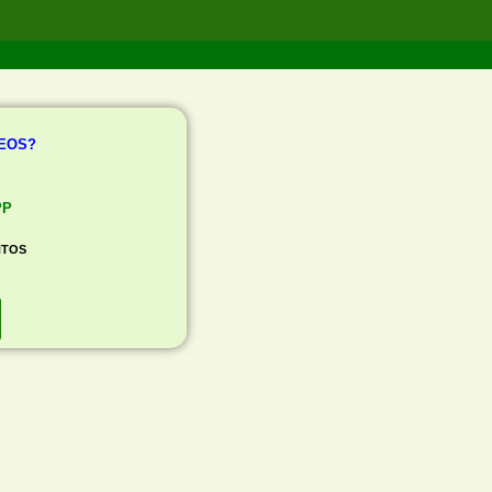
REOS?
PP
NTOS