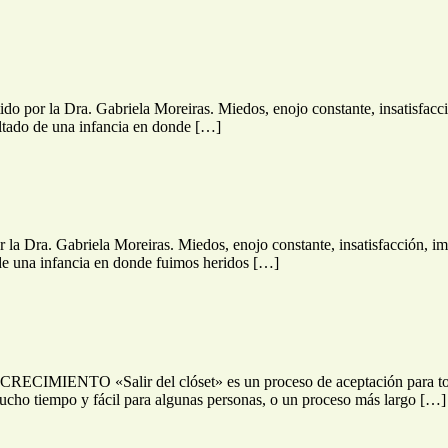
rtido por la Dra. Gabriela Moreiras. Miedos, enojo constante, insatisfacc
sultado de una infancia en donde […]
por la Dra. Gabriela Moreiras. Miedos, enojo constante, insatisfacción, i
o de una infancia en donde fuimos heridos […]
alir del clóset» es un proceso de aceptación para toda la vid
mucho tiempo y fácil para algunas personas, o un proceso más largo […]