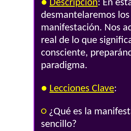
●
Descripción
: En est
desmantelaremos los 
manifestación. Nos a
real de lo que signifi
consciente, preparán
...
paradigma.
●
Lecciones Clave
:
○
¿Qué es la manifest
sencillo?