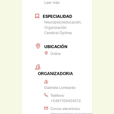
Leer más
ESPECIALIDAD
Neuropsicoeducación,
Organización
Cerebral Óptima
UBICACIÓN
Online
ORGANIZADOR/A
Gabriela Lombardo
Teléfono
+5491159404512
Correo electrónico
integracionneurocorporal@gmail.com