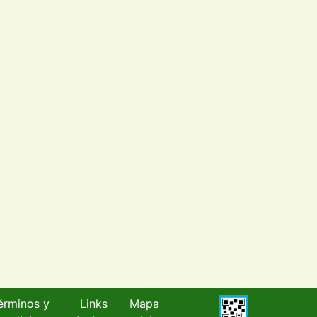
érminos y
Links
Mapa