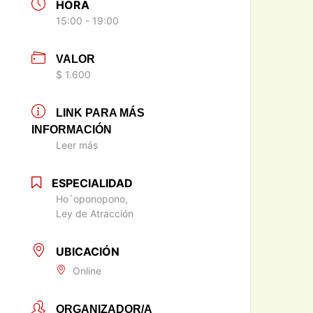
HORA
15:00 - 19:00
VALOR
$ 1.600
LINK PARA MÁS
INFORMACIÓN
Leer más
ESPECIALIDAD
Ho´oponopono,
Ley de Atracción
UBICACIÓN
Online
ORGANIZADOR/A