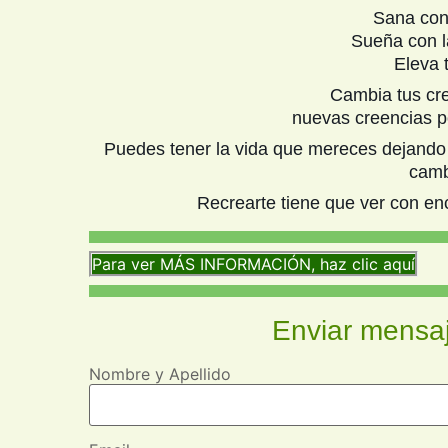
Sana co
Sueña con l
Eleva 
Cambia tus cre
nuevas creencias po
Puedes tener la vida que mereces dejando 
camb
Recrearte tiene que ver con enc
Para ver MÁS INFORMACIÓN, haz clic aquí
Enviar mensa
Nombre y Apellido