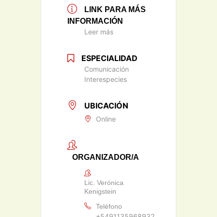
LINK PARA MÁS
INFORMACIÓN
Leer más
ESPECIALIDAD
Comunicación
Interespecies
UBICACIÓN
Online
ORGANIZADOR/A
Lic. Verónica
Kenigstein
Teléfono
+5491135968932